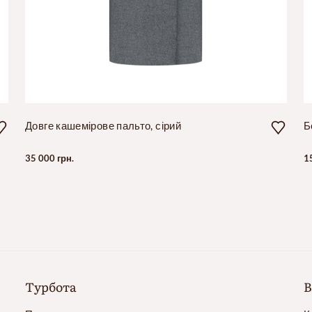
Довге кашемірове пальто, сірий
Б
35 000 грн.
1
Турбота
В