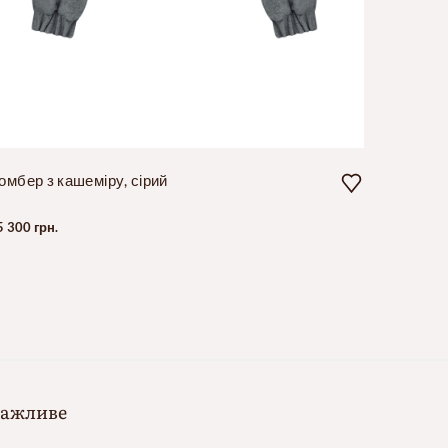
омбер з кашеміру, сірий
Бомбер 
5 300 грн.
3 500 грн
ажливе